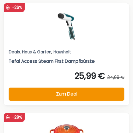
-26%
Deals
,
Haus & Garten
,
Haushalt
Tefal Access Steam First Dampfbürste
25,99 €
34,99 €
Zum Deal
-29%