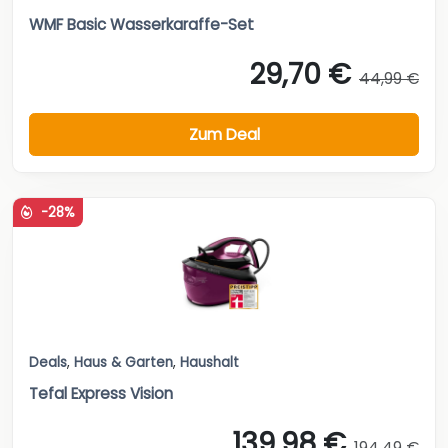
WMF Basic Wasserkaraffe-Set
29,70 €
44,99 €
Zum Deal
-28%
Deals
,
Haus & Garten
,
Haushalt
Tefal Express Vision
139,98 €
194,49 €