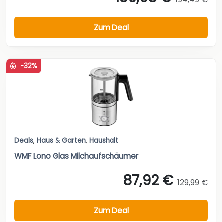
Zum Deal
-32%
Deals
,
Haus & Garten
,
Haushalt
WMF Lono Glas Milchaufschäumer
87,92 €
129,99 €
Zum Deal