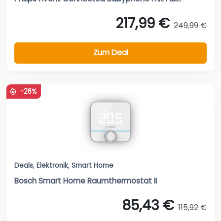
217,99 €
249,99 €
Zum Deal
-26%
Deals
,
Elektronik
,
Smart Home
Bosch Smart Home Raumthermostat II
85,43 €
115,92 €