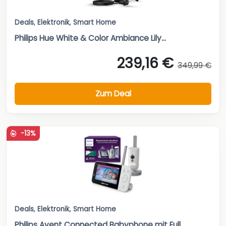
Deals
,
Elektronik
,
Smart Home
Philips Hue White & Color Ambiance Lily...
239,16 €
349,99 €
Zum Deal
-13%
Deals
,
Elektronik
,
Smart Home
Philips Avent Connected Babyphone mit Full...