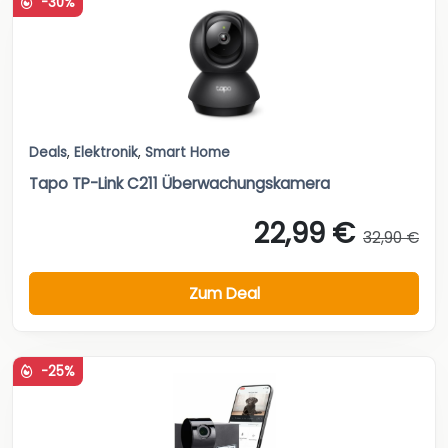
-30%
Deals
,
Elektronik
,
Smart Home
Tapo TP-Link C211 Überwachungskamera
22,99 €
32,90 €
Zum Deal
-25%