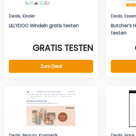
Deals
,
Kinder
Deals
,
Essen
LILLYDOO Windeln gratis testen
Butcher’s H
testen
GRATIS TESTEN
Zum Deal
Deals
,
Beauty
,
Kosmetik
Deals
,
Haus