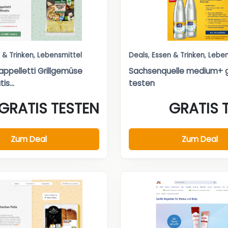
 & Trinken
,
Lebensmittel
Deals
,
Essen & Trinken
,
Leben
appelletti Grillgemüse
Sachsenquelle medium+ g
is...
testen
GRATIS TESTEN
GRATIS 
Zum Deal
Zum Deal