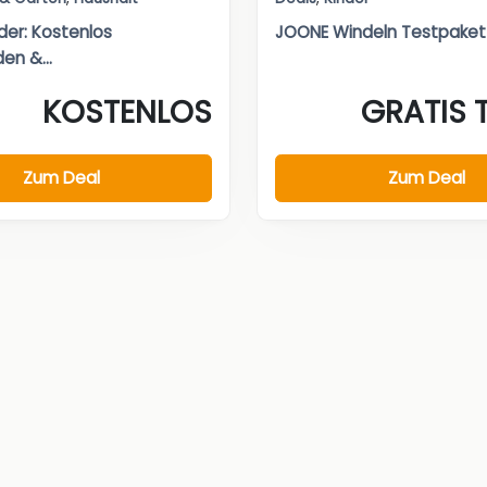
er: Kostenlos
JOONE Windeln Testpaket
en &...
KOSTENLOS
GRATIS 
Zum Deal
Zum Deal