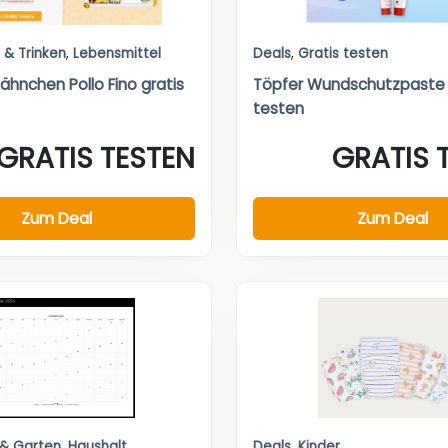
 & Trinken
,
Lebensmittel
Deals
,
Gratis testen
ähnchen Pollo Fino gratis
Töpfer Wundschutzpaste 
testen
GRATIS TESTEN
GRATIS 
Zum Deal
Zum Deal
 & Garten
,
Haushalt
Deals
,
Kinder