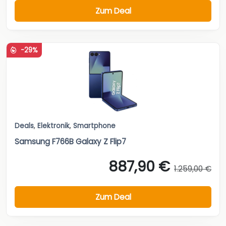
Zum Deal
-29%
Deals
,
Elektronik
,
Smartphone
Samsung F766B Galaxy Z Flip7
887,90 €
1.259,00 €
Zum Deal