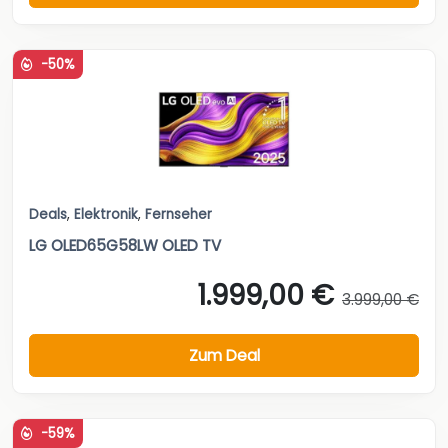
-50%
Deals
,
Elektronik
,
Fernseher
LG OLED65G58LW OLED TV
1.999,00 €
3.999,00 €
Zum Deal
-59%