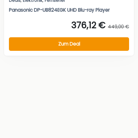
Deals
,
Elektronik
,
Fernseher
Panasonic DP-UB824EGK UHD Blu-ray Player
376,12 €
449,00 €
Zum Deal