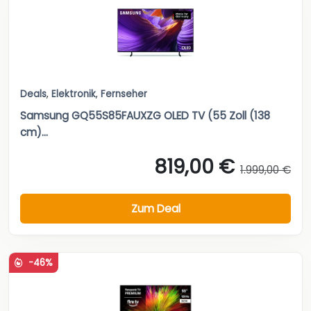
Deals
,
Elektronik
,
Fernseher
Samsung GQ55S85FAUXZG OLED TV (55 Zoll (138
cm)...
819,00 €
1.999,00 €
Zum Deal
-46%