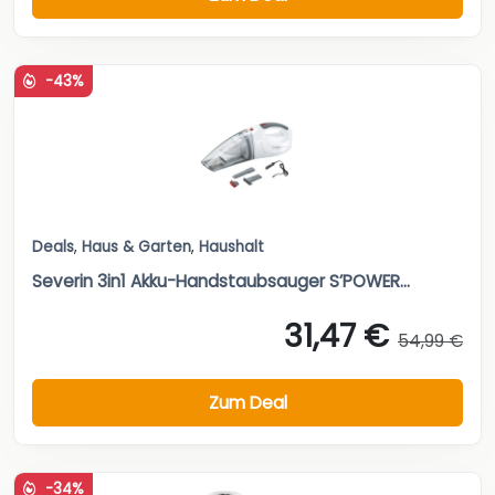
-43%
Deals
,
Haus & Garten
,
Haushalt
Severin 3in1 Akku-Handstaubsauger S’POWER...
31,47 €
54,99 €
Zum Deal
-34%