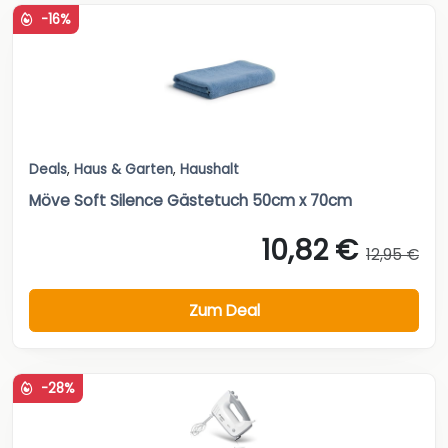
-16%
Deals
,
Haus & Garten
,
Haushalt
Möve Soft Silence Gästetuch 50cm x 70cm
10,82 €
12,95 €
Zum Deal
-28%