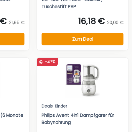
Tuschestift PAP
 €
16,18 €
21,95 €
20,00 €
Zum Deal
-47%
Deals
,
Kinder
 (6 Monate
Philips Avent 4in1 Dampfgarer für
Babynahrung