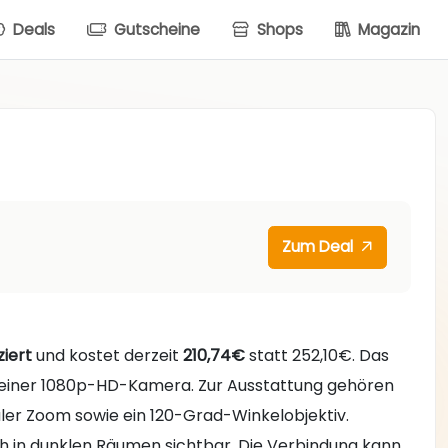
Deals
Gutscheine
Shops
Magazin
Zum Deal
ziert
und kostet derzeit
210,74€
statt 252,10€. Das
 einer 1080p-HD-Kamera. Zur Ausstattung gehören
aler Zoom sowie ein 120-Grad-Winkelobjektiv.
ch in dunklen Räumen sichtbar. Die Verbindung kann