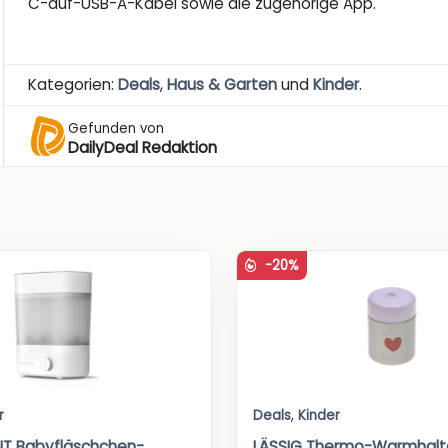
C-auf-USB-A-Kabel sowie die zugehörige App.
Kategorien:
Deals
,
Haus & Garten
und
Kinder
.
Gefunden von
DailyDeal Redaktion
-20%
r
Deals
,
Kinder
ENT Babyfläschchen-
LÄSSIG Thermo-Warmhalt