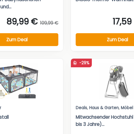
und...
89,99 €
17,59
109,99 €
Zum Deal
Zum Deal
-29%
r
Deals
,
Haus & Garten
,
Möbel
stall
Mitwachsender Hochstuhl
bis 3 Jahre)...