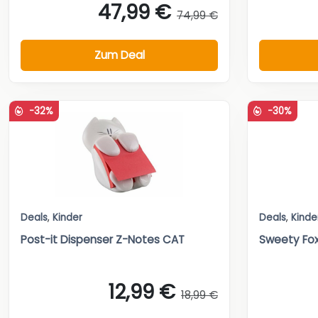
47,99 €
74,99 €
Zum Deal
-32%
-30%
Deals
,
Kinder
Deals
,
Kinde
Post-it Dispenser Z-Notes CAT
Sweety Fox
12,99 €
18,99 €