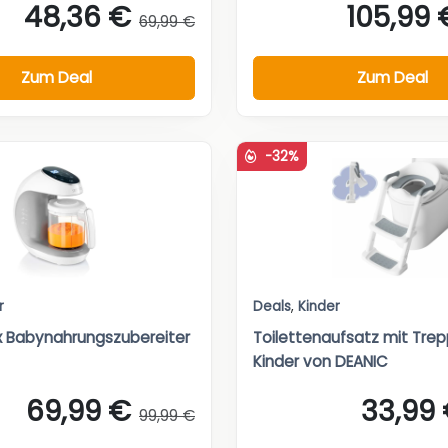
48,36 €
105,99 
69,99 €
Zum Deal
Zum Deal
-32%
r
Deals
,
Kinder
 Babynahrungszubereiter
Toilettenaufsatz mit Trep
Kinder von DEANIC
69,99 €
33,99
99,99 €