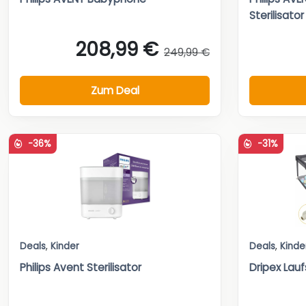
Sterilisator 
208,99 €
249,99 €
Zum Deal
-36%
-31%
Deals
,
Kinder
Deals
,
Kinde
Philips Avent Sterilisator
Dripex Lauf