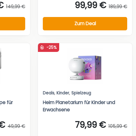
€
99,99 €
149,99 €
189,99 €
Zum Deal
-25%
Deals
,
Kinder
,
Spielzeug
pe für
Heim Planetarium für Kinder und
Erwachsene
 €
79,99 €
49,99 €
105,99 €