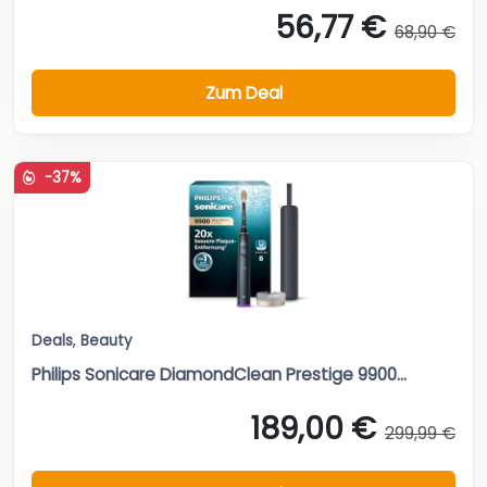
56,77 €
68,90 €
Zum Deal
-37%
Deals
,
Beauty
Philips Sonicare DiamondClean Prestige 9900...
189,00 €
299,99 €