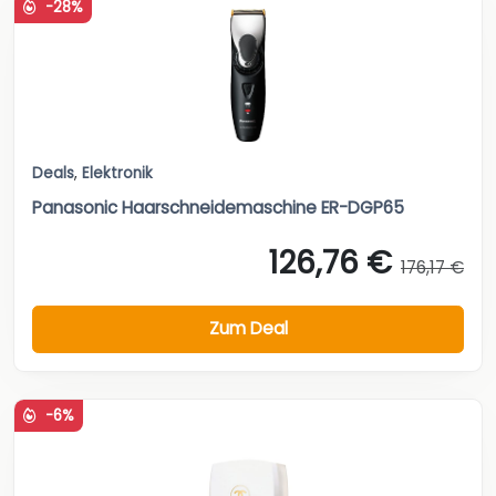
-28%
Deals
,
Elektronik
Panasonic Haarschneidemaschine ER-DGP65
126,76 €
176,17 €
Zum Deal
-6%