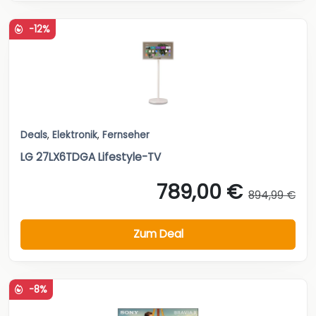
-12%
Deals
,
Elektronik
,
Fernseher
LG 27LX6TDGA Lifestyle-TV
789,00 €
894,99 €
Zum Deal
-8%