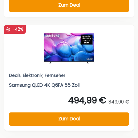
Zum Deal
-42%
Deals
,
Elektronik
,
Fernseher
Samsung QLED 4K Q6FA 55 Zoll
494,99 €
849,00 €
Zum Deal