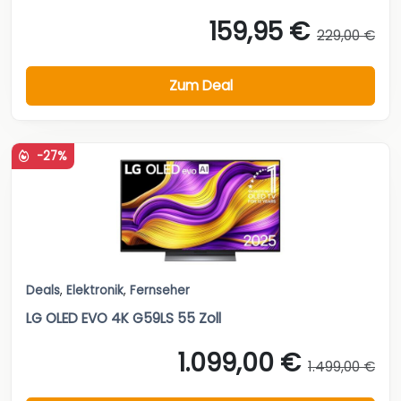
159,95 €
229,00 €
Zum Deal
-27%
Deals
,
Elektronik
,
Fernseher
LG OLED EVO 4K G59LS 55 Zoll
1.099,00 €
1.499,00 €