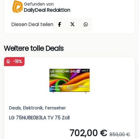
Gefunden von
DailyDeal Redaktion
Diesen Deal teilen
Weitere tolle Deals
-18%
Deals
,
Elektronik
,
Fernseher
LG 75NU8E0B3LA TV 75 Zoll
702,00 €
859,00 €