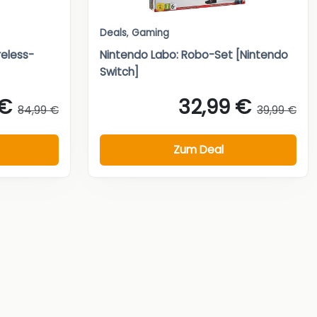
Deals
,
Gaming
reless-
Nintendo Labo: Robo-Set [Nintendo
Switch]
 €
32,99 €
84,99 €
39,99 €
Zum Deal