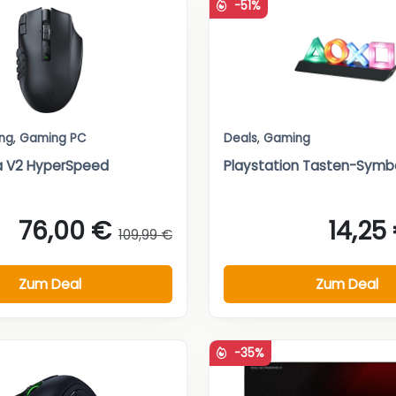
-51%
ng
,
Gaming PC
Deals
,
Gaming
a V2 HyperSpeed
Playstation Tasten-Sym
76,00 €
14,25
109,99 €
Zum Deal
Zum Deal
-35%