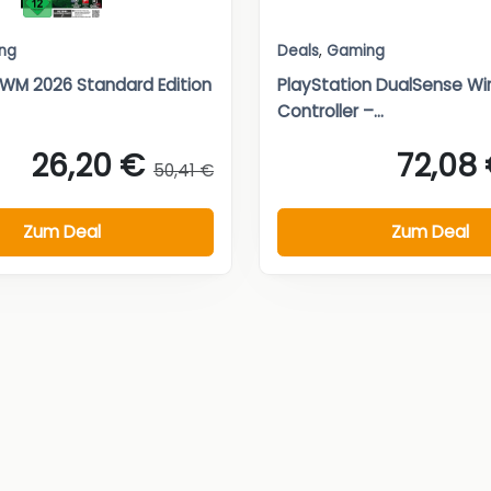
ng
Deals
,
Gaming
WM 2026 Standard Edition
PlayStation DualSense Wi
Controller –...
26,20 €
72,08
50,41 €
Zum Deal
Zum Deal