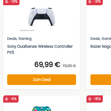
-13%
-31%
Deals
,
Gaming
Deals
,
Gami
Sony DualSense Wireless Controller
Razer Nag
PS5
69,99 €
79,99 €
Zum Deal
-6%
-15%