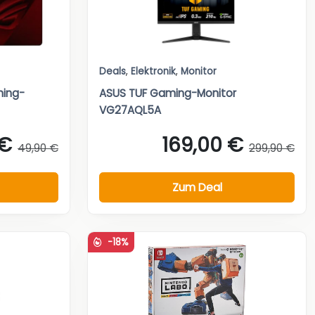
Deals
,
Elektronik
,
Monitor
ming-
ASUS TUF Gaming-Monitor
VG27AQL5A
 €
169,00 €
49,90 €
299,90 €
Zum Deal
-18%