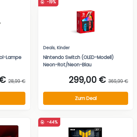
-19%
Deals
,
Kinder
bol-Lampe
Nintendo Switch (OLED-Modell)
Neon-Rot/Neon-Blau
 €
299,00 €
28,99 €
369,99 €
Zum Deal
-44%