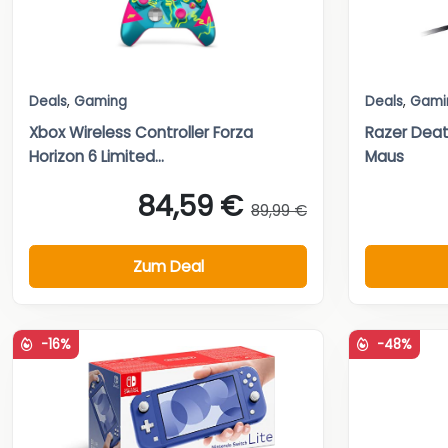
Deals
,
Gaming
Deals
,
Gami
Xbox Wireless Controller Forza
Razer Deat
Horizon 6 Limited...
Maus
84,59 €
89,99 €
Zum Deal
-16%
-48%