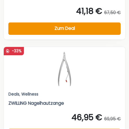
41,18 €
67,50 €
Zum Deal
-33%
Deals
,
Wellness
ZWILLING Nagelhautzange
46,95 €
69,95 €