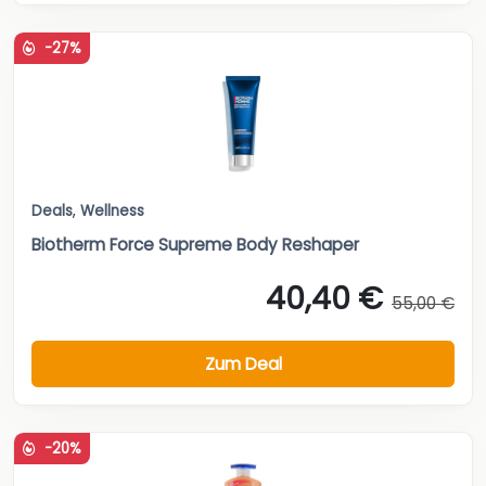
-27%
Deals
,
Wellness
Biotherm Force Supreme Body Reshaper
40,40 €
55,00 €
Zum Deal
-20%