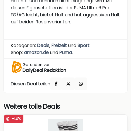
Halt hat und dennoch nicht eingeengt wird. Mit
diesen Eigenschaften ist der PUMA Ultra 6 Pro
FG/AG leicht, bietet Halt und hat aggressiven Halt
auf beiden Rasenvarianten.
Kategorien:
Deals
,
Freizeit
und
Sport
.
Shop:
amazon.de
und
Puma
.
Gefunden von
DailyDeal Redaktion
Diesen Deal teilen
Weitere tolle Deals
-14%