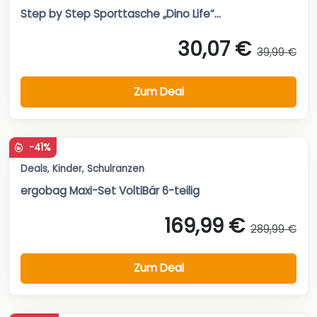
Step by Step Sporttasche „Dino Life“...
30,07 €
39,99 €
Zum Deal
-41%
Deals
,
Kinder
,
Schulranzen
ergobag Maxi-Set VoltiBär 6-teilig
169,99 €
289,99 €
Zum Deal