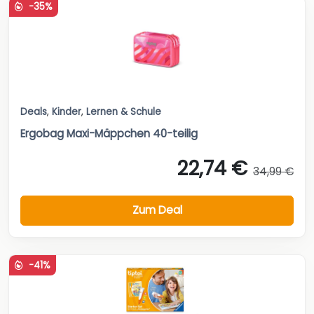
-35%
Deals
,
Kinder
,
Lernen & Schule
Ergobag Maxi-Mäppchen 40-teilig
22,74 €
34,99 €
Zum Deal
-41%