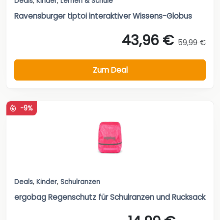
Deals
,
Kinder
,
Lernen & Schule
Ravensburger tiptoi interaktiver Wissens-Globus
43,96 €
59,99 €
Zum Deal
-9%
Deals
,
Kinder
,
Schulranzen
ergobag Regenschutz für Schulranzen und Rucksack