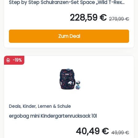
Step by Step Schulranzen-Set Space „Wild T-Rex...
228,59 €
279,99 €
Zum Deal
-19%
Deals
,
Kinder
,
Lernen & Schule
ergobag mini Kindergartenrucksack 10l
40,49 €
49,99 €