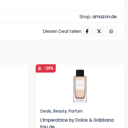
Shop:
amazon.de
.
Diesen Deal teilen
-29%
Deals
,
Beauty
,
Parfum
L’Imperatrice by Dolce & Gabbana
Eau de...