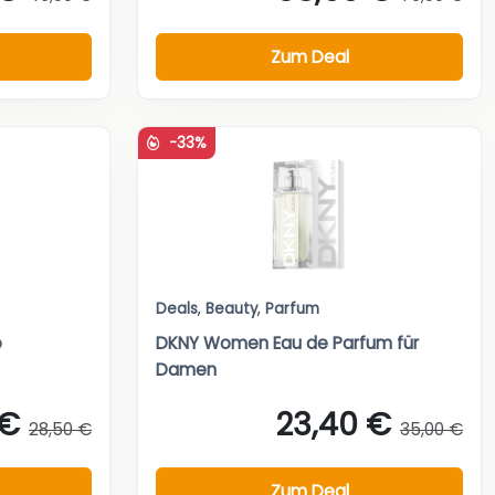
Zum Deal
-33%
Deals
,
Beauty
,
Parfum
o
DKNY Women Eau de Parfum für
Damen
 €
23,40 €
28,50 €
35,00 €
Zum Deal