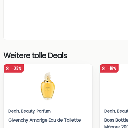
Weitere tolle Deals
-33%
-18%
Deals
,
Beauty
,
Parfum
Deals
,
Beau
Givenchy Amarige Eau de Toilette
Boss Bottle
Männer 20