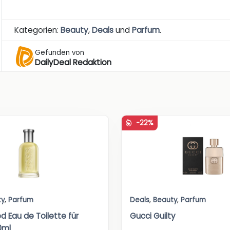
Kategorien:
Beauty
,
Deals
und
Parfum
.
Gefunden von
DailyDeal Redaktion
-22%
ty
,
Parfum
Deals
,
Beauty
,
Parfum
d Eau de Toilette für
Gucci Guilty
0ml