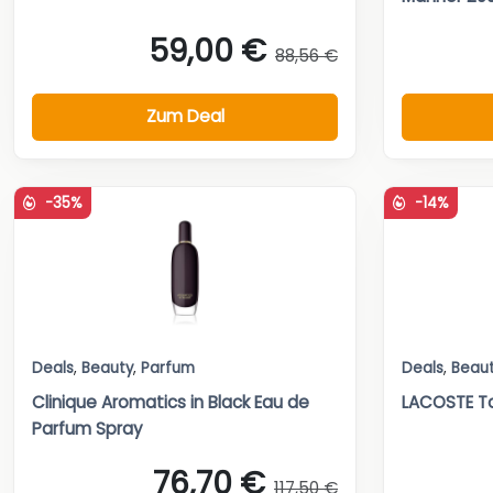
59,00 €
88,56 €
Zum Deal
-35%
-14%
Deals
,
Beauty
,
Parfum
Deals
,
Beau
Clinique Aromatics in Black Eau de
LACOSTE To
Parfum Spray
76,70 €
117,50 €