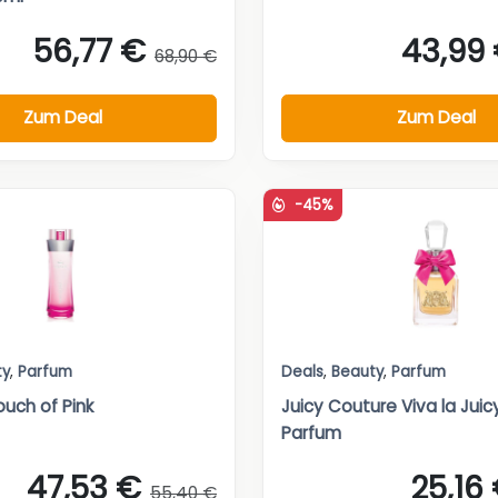
56,77 €
43,99
68,90 €
Zum Deal
Zum Deal
-45%
ty
,
Parfum
Deals
,
Beauty
,
Parfum
uch of Pink
Juicy Couture Viva la Juic
Parfum
47,53 €
25,16
55,40 €