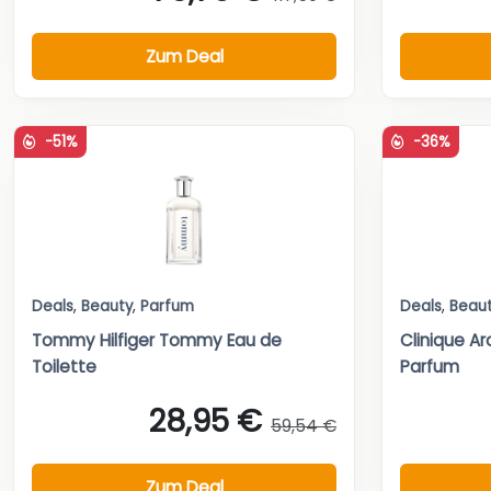
Zum Deal
-51%
-36%
Deals
,
Beauty
,
Parfum
Deals
,
Beau
Tommy Hilfiger Tommy Eau de
Clinique Ar
Toilette
Parfum
28,95 €
59,54 €
Zum Deal