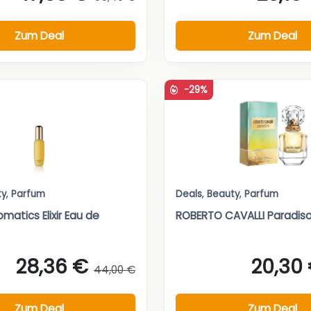
Zum Deal
Zum Deal
-29%
ty
,
Parfum
Deals
,
Beauty
,
Parfum
omatics Elixir Eau de
ROBERTO CAVALLI Paradis
28,36 €
20,30
44,00 €
Zum Deal
Zum Deal