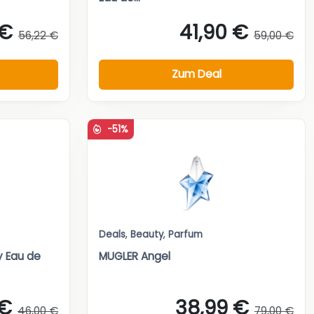
 €
41,90 €
56,22 €
59,00 €
Zum Deal
-51%
Deals
,
Beauty
,
Parfum
y Eau de
MUGLER Angel
 €
38,99 €
46,00 €
79,00 €