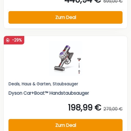
599,00 €
Zum Deal
-29%
Deals
,
Haus & Garten
,
Staubsauger
Dyson Car+Boat™ Handstaubsauger
198,99 €
279,00 €
Zum Deal