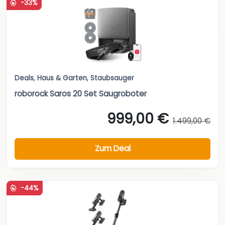
-33%
Deals
,
Haus & Garten
,
Staubsauger
roborock Saros 20 Set Saugroboter
999,00 €
1.499,00 €
Zum Deal
-44%