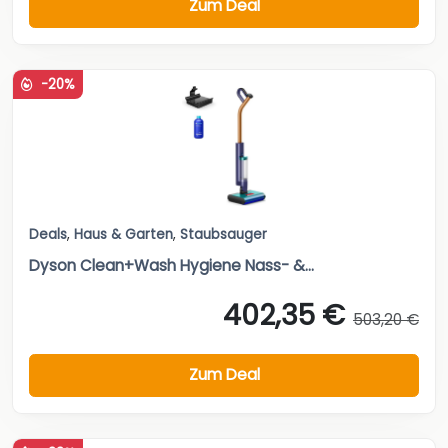
Zum Deal
-20%
Deals
,
Haus & Garten
,
Staubsauger
Dyson Clean+Wash Hygiene Nass- &...
402,35 €
503,20 €
Zum Deal