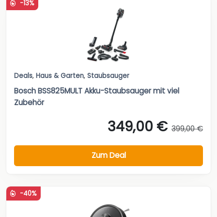
-13%
Deals
,
Haus & Garten
,
Staubsauger
Bosch BSS825MULT Akku-Staubsauger mit viel
Zubehör
349,00 €
399,00 €
Zum Deal
-40%