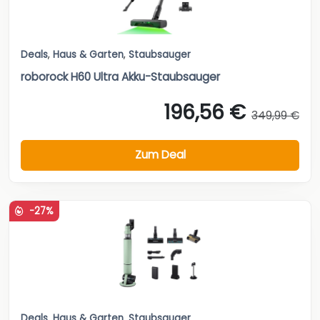
Deals
,
Haus & Garten
,
Staubsauger
roborock H60 Ultra Akku-Staubsauger
196,56 €
349,99 €
Zum Deal
-27%
Deals
,
Haus & Garten
,
Staubsauger