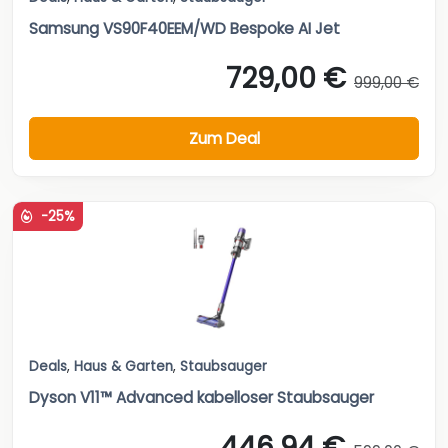
Samsung VS90F40EEM/WD Bespoke AI Jet
729,00 €
999,00 €
Zum Deal
-25%
Deals
,
Haus & Garten
,
Staubsauger
Dyson V11™ Advanced kabelloser Staubsauger
446,94 €