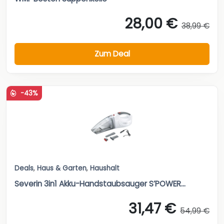
28,00 €
38,99 €
Zum Deal
-43%
Deals
,
Haus & Garten
,
Haushalt
Severin 3in1 Akku-Handstaubsauger S’POWER...
31,47 €
54,99 €