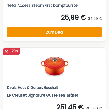
Tefal Access Steam First Dampfbürste
25,99 €
34,99 €
Zum Deal
-29%
Deals
,
Haus & Garten
,
Haushalt
Le Creuset Signature Gusseisen-Bräter
251,45 €
355,00 €