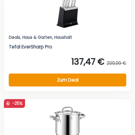
Deals
,
Haus & Garten
,
Haushalt
Tefal EverSharp Pro
137,47 €
209,99 €
Zum Deal
-25%