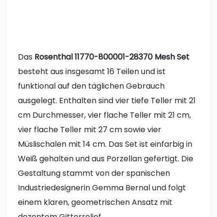
Das
Rosenthal
11770-
800001-
28370
Mesh
Set
besteht
aus
insgesamt
16
Teilen
und
ist
funktional
auf
den
täglichen
Gebrauch
ausgelegt.
Enthalten
sind
vier
tiefe
Teller
mit
21
cm
Durchmesser,
vier
flache
Teller
mit
21
cm,
vier
flache
Teller
mit
27
cm
sowie
vier
Müslischalen
mit
14
cm.
Das
Set
ist
einfarbig
in
Weiß
gehalten
und
aus
Porzellan
gefertigt.
Die
Gestaltung
stammt
von
der
spanischen
Industriedesignerin
Gemma
Bernal
und
folgt
einem
klaren,
geometrischen
Ansatz
mit
dezentem
Gitterrelief.