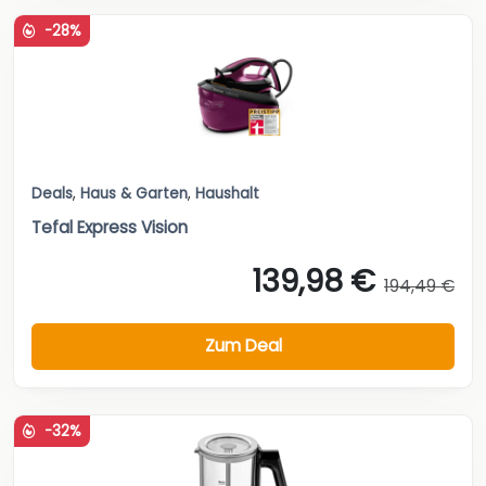
-28%
Deals
,
Haus & Garten
,
Haushalt
Tefal Express Vision
139,98 €
194,49 €
Zum Deal
-32%