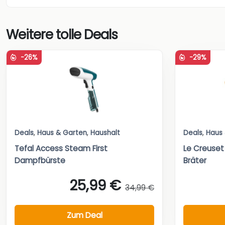
Weitere tolle Deals
-26%
-29%
Deals
,
Haus & Garten
,
Haushalt
Deals
,
Haus
Tefal Access Steam First
Le Creuset
Dampfbürste
Bräter
25,99 €
34,99 €
Zum Deal