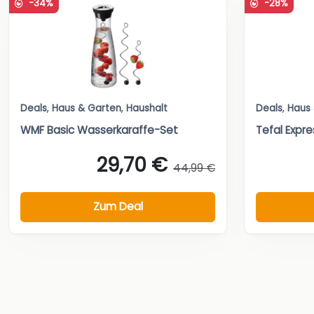
-34%
-28%
Deals
,
Haus & Garten
,
Haushalt
Deals
,
Haus
WMF Basic Wasserkaraffe-Set
Tefal Expre
29,70 €
44,99 €
Zum Deal