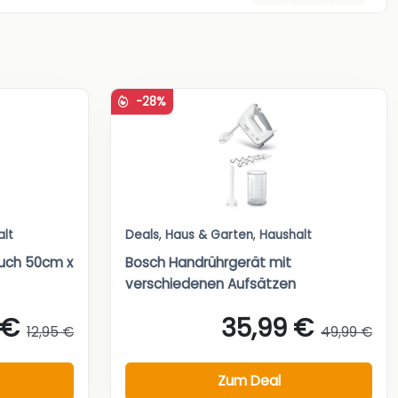
-28%
alt
Deals
,
Haus & Garten
,
Haushalt
tuch 50cm x
Bosch Handrührgerät mit
verschiedenen Aufsätzen
 €
35,99 €
12,95 €
49,99 €
Zum Deal