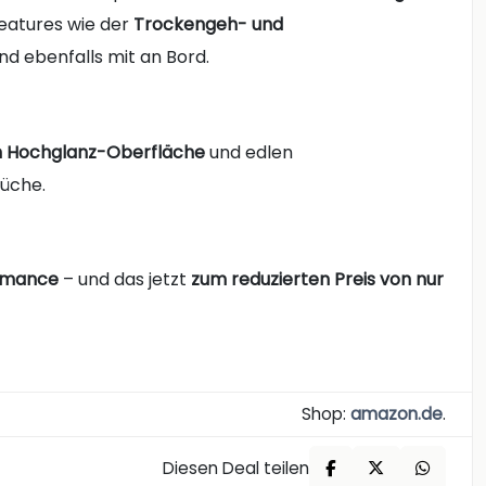
sfeatures wie der
Trockengeh- und
nd ebenfalls mit an Bord.
n Hochglanz-Oberfläche
und edlen
Küche.
ormance
– und das jetzt
zum reduzierten Preis von nur
Shop:
amazon.de
.
Diesen Deal teilen