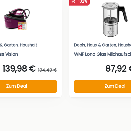
-32%
 & Garten
,
Haushalt
Deals
,
Haus & Garten
,
Haush
ss Vision
WMF Lono Glas Milchaufs
139,98 €
87,92 
194,49 €
Zum Deal
Zum Deal