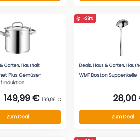
-28%
 & Garten
,
Haushalt
Deals
,
Haus & Garten
,
Haush
et Plus Gemüse-
WMF Boston Suppenkelle
 Induktion
149,99 €
28,00
199,99 €
Zum Deal
Zum Deal