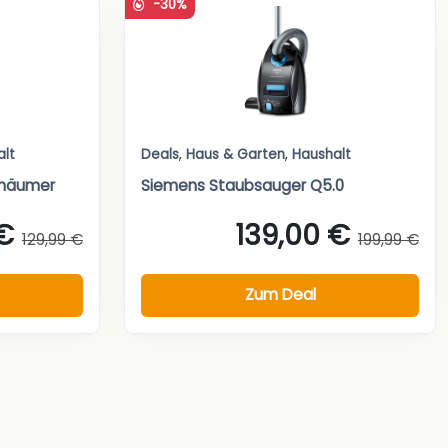
-30%
alt
Deals
,
Haus & Garten
,
Haushalt
chäumer
Siemens Staubsauger Q5.0
€
139,00 €
129,99 €
199,99 €
Zum Deal