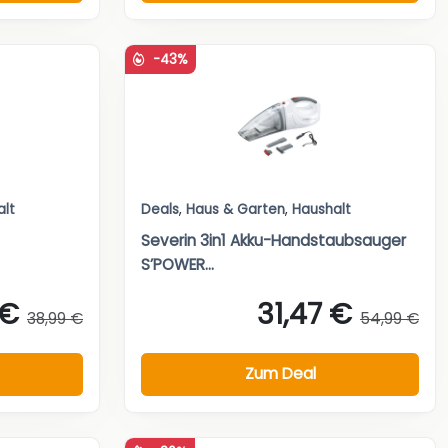
-43%
alt
Deals
,
Haus & Garten
,
Haushalt
Severin 3in1 Akku-Handstaubsauger
S’POWER...
 €
31,47 €
38,99 €
54,99 €
Zum Deal