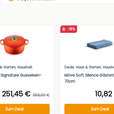
-16%
 & Garten
,
Haushalt
Deals
,
Haus & Garten
,
Haush
 Signature Gusseisen-
Möve Soft Silence Gäste
70cm
251,45 €
10,82
355,00 €
Zum Deal
Zum Deal