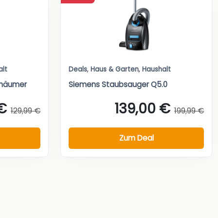
alt
Deals
,
Haus & Garten
,
Haushalt
chäumer
Siemens Staubsauger Q5.0
€
139,00 €
129,99 €
199,99 €
Zum Deal