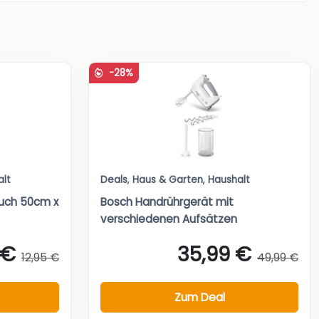
-28%
alt
Deals
,
Haus & Garten
,
Haushalt
tuch 50cm x
Bosch Handrührgerät mit
verschiedenen Aufsätzen
 €
35,99 €
12,95 €
49,99 €
Zum Deal