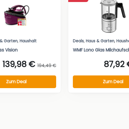
 & Garten
,
Haushalt
Deals
,
Haus & Garten
,
Haush
ss Vision
WMF Lono Glas Milchaufs
139,98 €
87,92 
194,49 €
Zum Deal
Zum Deal