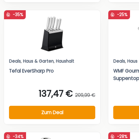
-35%
-25%
Deals
,
Haus & Garten
,
Haushalt
Deals
,
Haus
Tefal EverSharp Pro
WMF Gourm
Suppentopf
137,47 €
209,99 €
Zum Deal
-34%
-28%