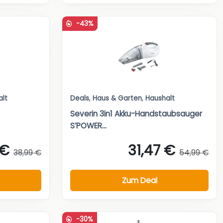
-43%
alt
Deals
,
Haus & Garten
,
Haushalt
Severin 3in1 Akku-Handstaubsauger
S’POWER...
 €
31,47 €
38,99 €
54,99 €
Zum Deal
-30%