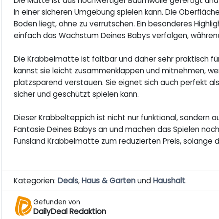
Die Matte ist aus hochwertiger Baumwolle gefertigt und 
in einer sicheren Umgebung spielen kann. Die Oberfläche
Boden liegt, ohne zu verrutschen. Ein besonderes Highlig
einfach das Wachstum Deines Babys verfolgen, während 
Die Krabbelmatte ist faltbar und daher sehr praktisch f
kannst sie leicht zusammenklappen und mitnehmen, wen
platzsparend verstauen. Sie eignet sich auch perfekt al
sicher und geschützt spielen kann.
Dieser Krabbelteppich ist nicht nur funktional, sondern a
Fantasie Deines Babys an und machen das Spielen noch 
Funsland Krabbelmatte zum reduzierten Preis, solange de
Kategorien:
Deals
,
Haus & Garten
und
Haushalt
.
Gefunden von
DailyDeal Redaktion