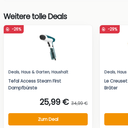
Weitere tolle Deals
-26%
-29%
Deals
,
Haus & Garten
,
Haushalt
Deals
,
Haus
Tefal Access Steam First
Le Creuset
Dampfbürste
Bräter
25,99 €
34,99 €
Zum Deal