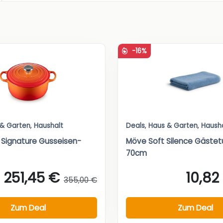
-16%
 & Garten
,
Haushalt
Deals
,
Haus & Garten
,
Haush
 Signature Gusseisen-
Möve Soft Silence Gäste
70cm
251,45 €
10,82
355,00 €
Zum Deal
Zum Deal