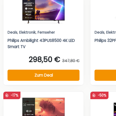
Deals
,
Elektronik
,
Fernseher
Deals
,
Elekt
Philips Ambilight 43PUS8500 4K LED
Philips 32
Smart TV
298,50 €
347,80 €
Zum Deal
-17%
-50%