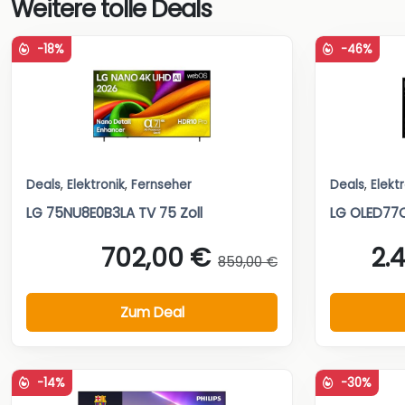
Weitere tolle Deals
-18%
-46%
Deals
,
Elektronik
,
Fernseher
Deals
,
Elekt
LG 75NU8E0B3LA TV 75 Zoll
LG OLED77
702,00 €
2.
859,00 €
Zum Deal
-14%
-30%