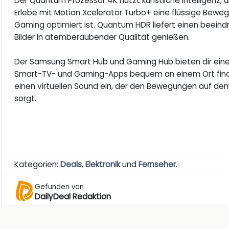
Der Quantum Prozessor 4K nutzt künstliche Intelligenz, u
Erlebe mit Motion Xcelerator Turbo+ eine flüssige Bewegtb
Gaming optimiert ist. Quantum HDR liefert einen beeind
Bilder in atemberaubender Qualität genießen.
Der Samsung Smart Hub und Gaming Hub bieten dir eine ze
Smart-TV- und Gaming-Apps bequem an einem Ort finden
einen virtuellen Sound ein, der den Bewegungen auf dem 
sorgt.
Kategorien:
Deals
,
Elektronik
und
Fernseher
.
Gefunden von
DailyDeal Redaktion