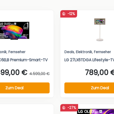
-12%
ronik
,
Fernseher
Deals
,
Elektronik
,
Fernseher
C6ELB Premium-Smart-TV
LG 27LX6TDGA Lifestyle-T
499,00 €
789,00 
4.599,00 €
Zum Deal
Zum Deal
-27%