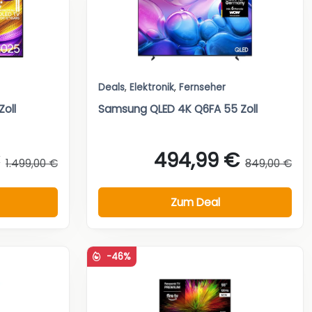
Deals
,
Elektronik
,
Fernseher
oll
Samsung QLED 4K Q6FA 55 Zoll
494,99 €
1.499,00 €
849,00 €
Zum Deal
-46%