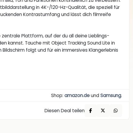
m Bild, Ton und Funktionen kontinuierlich zu verbessern.
ilddarstellung in 4K-/120-Hz-Qualität, die speziell für
ruckenden Kontrastumfang und lässt dich filmreife
ntrale Plattform, auf der du all deine Lieblings-
 kannst. Tauche mit Object Tracking Sound Lite in
Bildschirm folgt und für ein immersives Klangerlebnis
Shop:
amazon.de
und
Samsung
.
Diesen Deal teilen