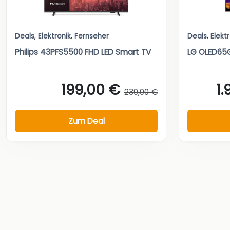
Deals
,
Elektronik
,
Fernseher
Deals
,
Elekt
Philips 43PFS5500 FHD LED Smart TV
LG OLED65
199,00 €
1
239,00 €
Zum Deal