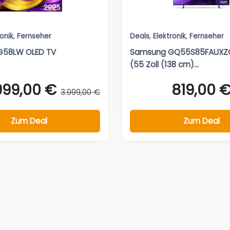
ronik
,
Fernseher
Deals
,
Elektronik
,
Fernseher
G58LW OLED TV
Samsung GQ55S85FAUXZG
(55 Zoll (138 cm)...
.999,00 €
819,00 
3.999,00 €
Zum Deal
Zum Deal