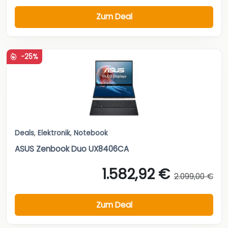
Zum Deal
-25%
Deals
,
Elektronik
,
Notebook
ASUS Zenbook Duo UX8406CA
1.582,92 €
2.099,00 €
Zum Deal