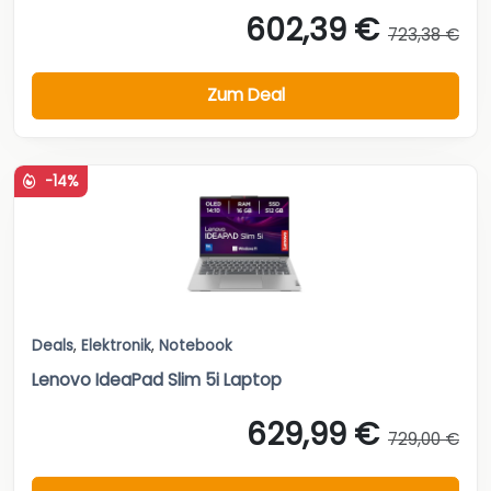
602,39 €
723,38 €
Zum Deal
-14%
Deals
,
Elektronik
,
Notebook
Lenovo IdeaPad Slim 5i Laptop
629,99 €
729,00 €