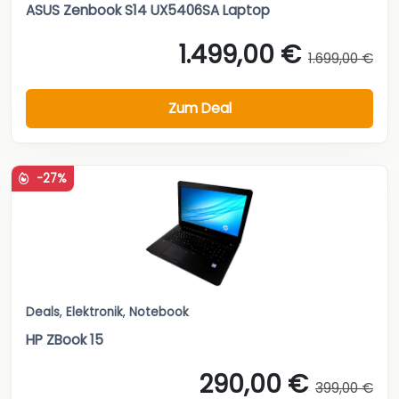
ASUS Zenbook S14 UX5406SA Laptop
1.499,00 €
1.699,00 €
Zum Deal
-27%
Deals
,
Elektronik
,
Notebook
HP ZBook 15
290,00 €
399,00 €