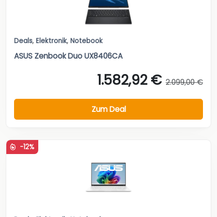
Deals
,
Elektronik
,
Notebook
ASUS Zenbook Duo UX8406CA
1.582,92 €
2.099,00 €
Zum Deal
-12%