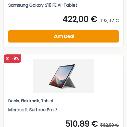
Samsung Galaxy S10 FE AI-Tablet
422,00 €
493,42 €
Zum Deal
-9%
Deals
,
Elektronik
,
Tablet
Microsoft Surface Pro 7
510,89 €
562,89 €