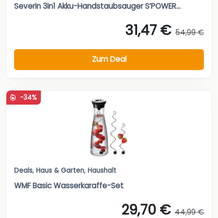
Severin 3in1 Akku-Handstaubsauger S’POWER...
31,47 €
54,99 €
Zum Deal
-34%
Deals
,
Haus & Garten
,
Haushalt
WMF Basic Wasserkaraffe-Set
29,70 €
44,99 €