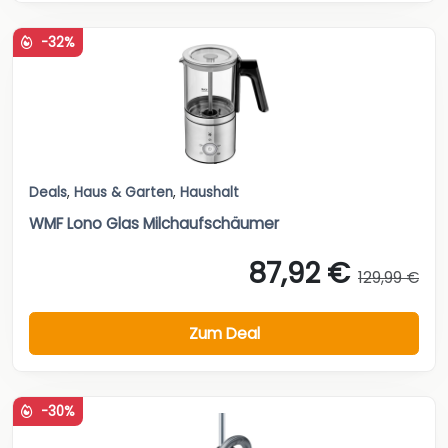
-32%
Deals
,
Haus & Garten
,
Haushalt
WMF Lono Glas Milchaufschäumer
87,92 €
129,99 €
Zum Deal
-30%