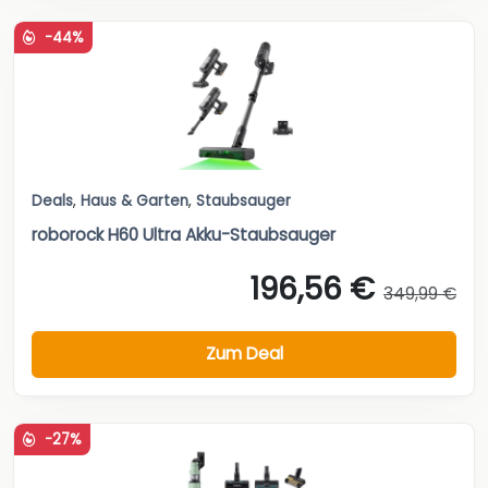
-44%
Deals
,
Haus & Garten
,
Staubsauger
roborock H60 Ultra Akku-Staubsauger
196,56 €
349,99 €
Zum Deal
-27%