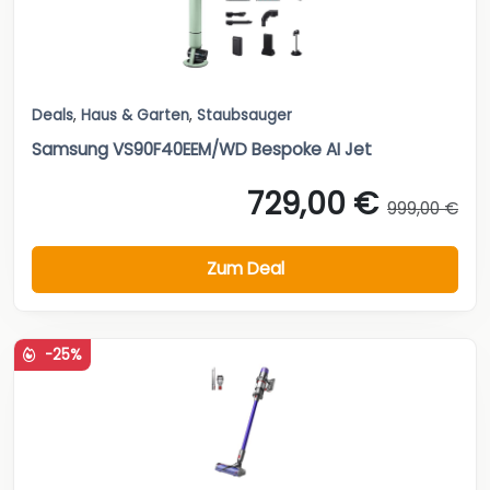
Deals
,
Haus & Garten
,
Staubsauger
Samsung VS90F40EEM/WD Bespoke AI Jet
729,00 €
999,00 €
Zum Deal
-25%