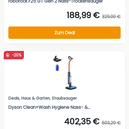
roborock F25 GT Gen 2 Nass-Trockensauger
188,99 €
329,00 €
Zum Deal
-20%
Deals
,
Haus & Garten
,
Staubsauger
Dyson Clean+Wash Hygiene Nass- &...
402,35 €
503,20 €