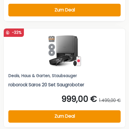
Zum Deal
-33%
Deals
,
Haus & Garten
,
Staubsauger
roborock Saros 20 Set Saugroboter
999,00 €
1.499,00 €
Zum Deal