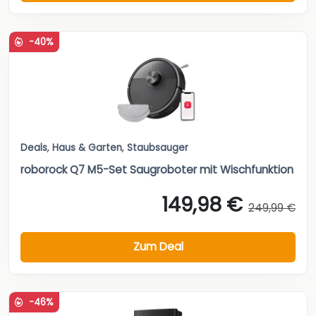
-40%
Deals
,
Haus & Garten
,
Staubsauger
roborock Q7 M5-Set Saugroboter mit Wischfunktion
149,98 €
249,99 €
Zum Deal
-46%