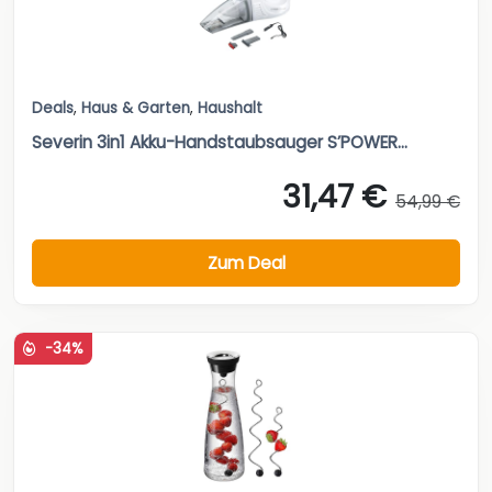
Deals
,
Haus & Garten
,
Haushalt
Severin 3in1 Akku-Handstaubsauger S’POWER...
31,47 €
54,99 €
Zum Deal
-34%