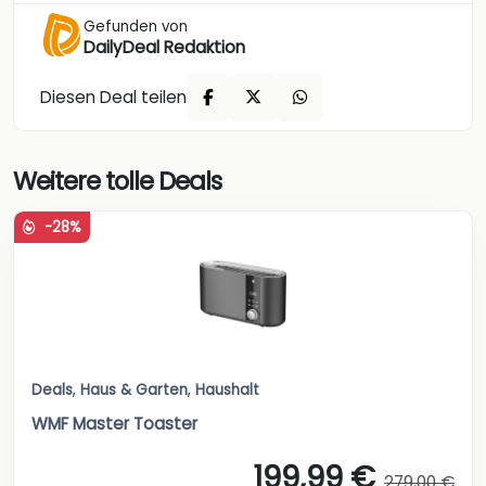
Gefunden von
DailyDeal Redaktion
Diesen Deal teilen
Weitere tolle Deals
-28%
Deals
,
Haus & Garten
,
Haushalt
WMF Master Toaster
199,99 €
279,00 €