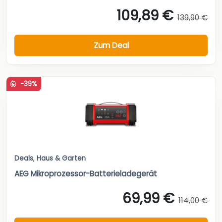
109,89 €
139,90 €
Zum Deal
-39%
Deals
,
Haus & Garten
AEG Mikroprozessor-Batterieladegerät
69,99 €
114,00 €