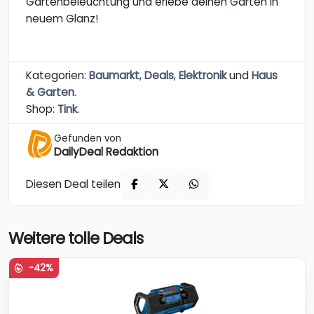
Gartenbeleuchtung und erlebe deinen Garten in
neuem Glanz!
Kategorien:
Baumarkt
,
Deals
,
Elektronik
und
Haus
& Garten
.
Shop:
Tink
.
Gefunden von
DailyDeal Redaktion
Diesen Deal teilen
Weitere tolle Deals
-42%