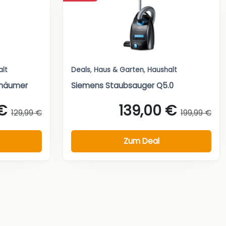
alt
Deals
,
Haus & Garten
,
Haushalt
chäumer
Siemens Staubsauger Q5.0
€
139,00 €
129,99 €
199,99 €
Zum Deal