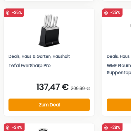
-35%
-25%
Deals
,
Haus & Garten
,
Haushalt
Deals
,
Haus
Tefal EverSharp Pro
WMF Gourm
Suppentopf
137,47 €
209,99 €
Zum Deal
-34%
-28%