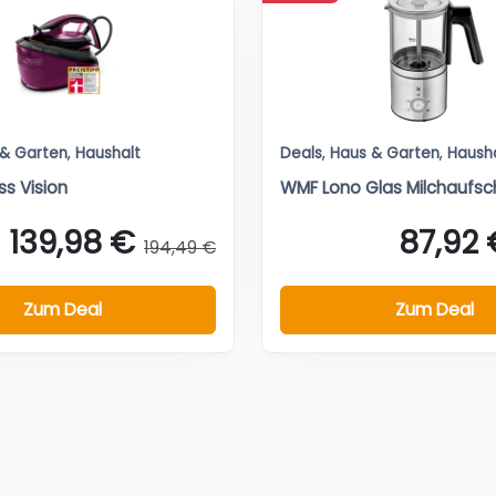
 & Garten
,
Haushalt
Deals
,
Haus & Garten
,
Haush
ss Vision
WMF Lono Glas Milchaufs
139,98 €
87,92 
194,49 €
Zum Deal
Zum Deal