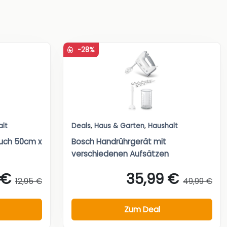
-28%
alt
Deals
,
Haus & Garten
,
Haushalt
tuch 50cm x
Bosch Handrührgerät mit
verschiedenen Aufsätzen
 €
35,99 €
12,95 €
49,99 €
Zum Deal