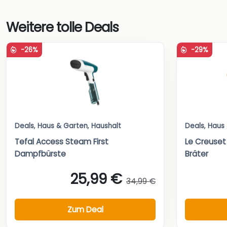
Weitere tolle Deals
-26%
-29%
Deals
,
Haus & Garten
,
Haushalt
Deals
,
Haus
Tefal Access Steam First
Le Creuset
Dampfbürste
Bräter
25,99 €
34,99 €
Zum Deal