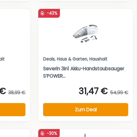
-43%
alt
Deals
,
Haus & Garten
,
Haushalt
Severin 3in1 Akku-Handstaubsauger
S’POWER...
 €
31,47 €
38,99 €
54,99 €
Zum Deal
-30%