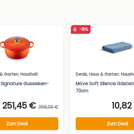
-16%
 & Garten
,
Haushalt
Deals
,
Haus & Garten
,
Haush
 Signature Gusseisen-
Möve Soft Silence Gäste
70cm
251,45 €
10,82
355,00 €
Zum Deal
Zum Deal