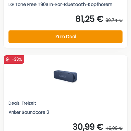
LG Tone Free T90S In-Ear-Bluetooth-Kopfhörern
81,25 €
89,74 €
Zum Deal
-38%
Deals
,
Freizeit
Anker Soundcore 2
30,99 €
49,99 €