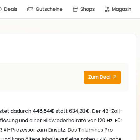
Deals
Gutscheine
Shops
Magazin
Zum Deal
ostet dadurch
448,64€
statt 634,28€. Der 43-Zoll-
ösung und einer Bildwiederholrate von 120 Hz. Für
 X1-Prozessor zum Einsatz. Das Triluminos Pro
dar und kann ältere Inhalte auf eine nahezu 4K-nahe