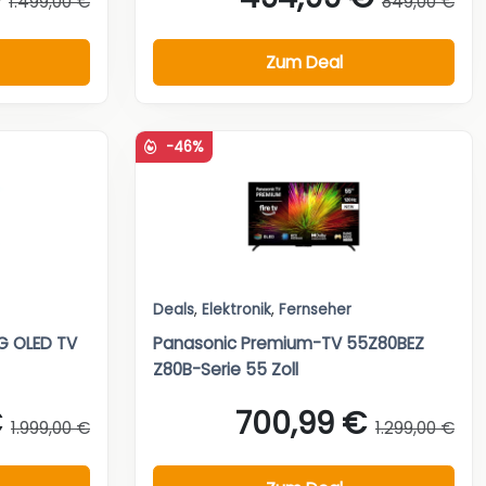
1.499,00 €
849,00 €
Zum Deal
-46%
Deals
,
Elektronik
,
Fernseher
 OLED TV
Panasonic Premium-TV 55Z80BEZ
Z80B-Serie 55 Zoll
€
700,99 €
1.999,00 €
1.299,00 €