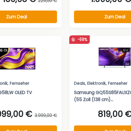
229,00 €
Zum Deal
Zum Deal
-59%
ronik
,
Fernseher
Deals
,
Elektronik
,
Fernseher
G58LW OLED TV
Samsung GQ55S85FAUXZG
(55 Zoll (138 cm)...
.999,00 €
819,00 
3.999,00 €