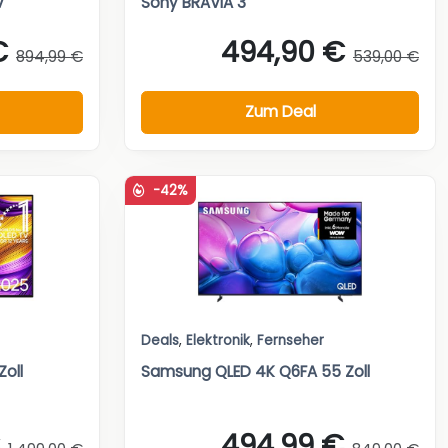
V
Sony BRAVIA 3
€
494,90 €
894,99 €
539,00 €
Zum Deal
-42%
Deals
,
Elektronik
,
Fernseher
oll
Samsung QLED 4K Q6FA 55 Zoll
494,99 €