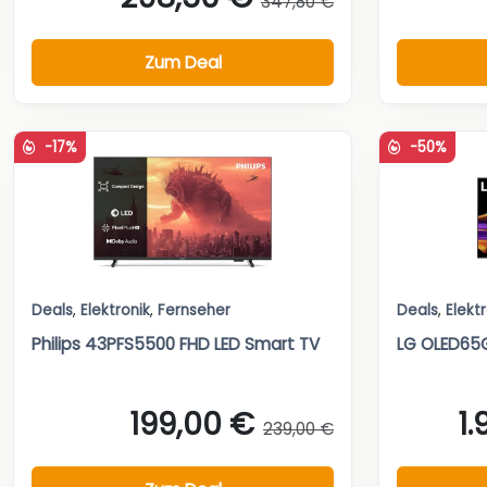
347,80 €
Zum Deal
-17%
-50%
Deals
,
Elektronik
,
Fernseher
Deals
,
Elekt
Philips 43PFS5500 FHD LED Smart TV
LG OLED65
199,00 €
1
239,00 €