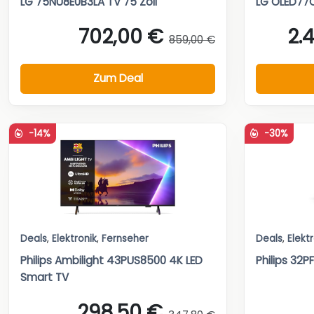
LG 75NU8E0B3LA TV 75 Zoll
LG OLED77
702,00 €
2.
859,00 €
Zum Deal
-14%
-30%
Deals
,
Elektronik
,
Fernseher
Deals
,
Elekt
Philips Ambilight 43PUS8500 4K LED
Philips 32
Smart TV
298,50 €