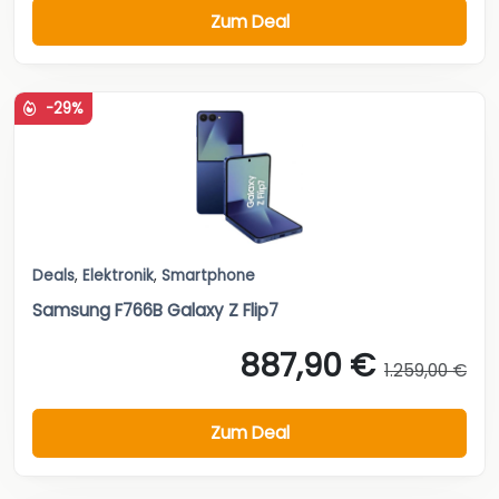
Zum Deal
-29%
Deals
,
Elektronik
,
Smartphone
Samsung F766B Galaxy Z Flip7
887,90 €
1.259,00 €
Zum Deal