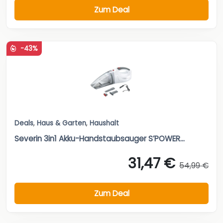
Zum Deal
-43%
Deals
,
Haus & Garten
,
Haushalt
Severin 3in1 Akku-Handstaubsauger S’POWER...
31,47 €
54,99 €
Zum Deal