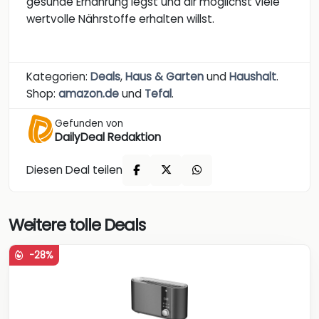
gesunde Ernährung legst und dir möglichst viele
wertvolle Nährstoffe erhalten willst.
Kategorien:
Deals
,
Haus & Garten
und
Haushalt
.
Shop:
amazon.de
und
Tefal
.
Gefunden von
DailyDeal Redaktion
Diesen Deal teilen
Weitere tolle Deals
-28%