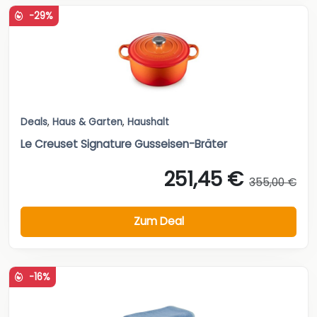
-29%
Deals
,
Haus & Garten
,
Haushalt
Le Creuset Signature Gusseisen-Bräter
251,45 €
355,00 €
Zum Deal
-16%