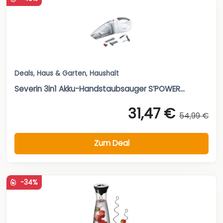
Deals
,
Haus & Garten
,
Haushalt
Severin 3in1 Akku-Handstaubsauger S’POWER...
31,47 €
54,99 €
Zum Deal
-34%