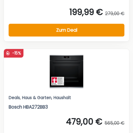
199,99 €
279,00 €
Zum Deal
-15%
Deals
,
Haus & Garten
,
Haushalt
Bosch HBA272BB3
479,00 €
565,00 €