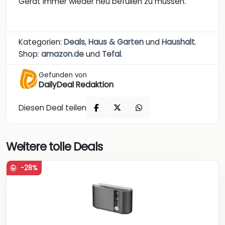
Gerät immer wieder neu befüllen zu müssen.
Kategorien:
Deals
,
Haus & Garten
und
Haushalt
.
Shop:
amazon.de
und
Tefal
.
Gefunden von
DailyDeal Redaktion
Diesen Deal teilen
Weitere tolle Deals
-28%