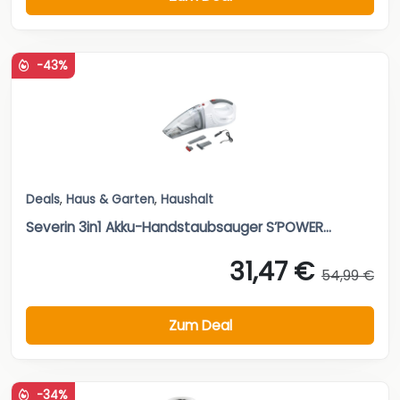
-43%
Deals
,
Haus & Garten
,
Haushalt
Severin 3in1 Akku-Handstaubsauger S’POWER...
31,47 €
54,99 €
Zum Deal
-34%