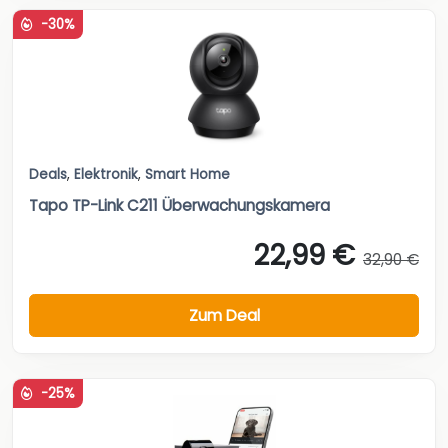
-30%
Deals
,
Elektronik
,
Smart Home
Tapo TP-Link C211 Überwachungskamera
22,99 €
32,90 €
Zum Deal
-25%