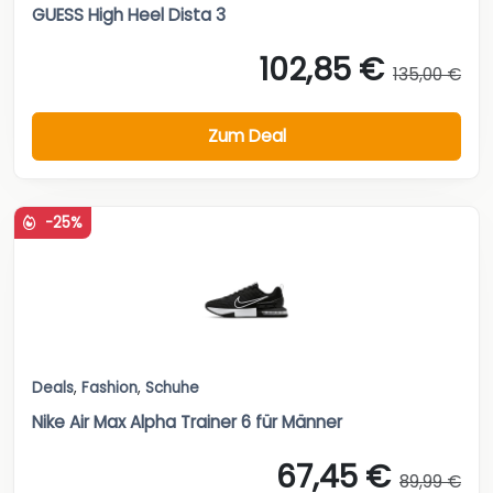
GUESS High Heel Dista 3
102,85 €
135,00 €
Zum Deal
-25%
Deals
,
Fashion
,
Schuhe
Nike Air Max Alpha Trainer 6 für Männer
67,45 €
89,99 €