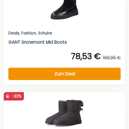
Deals
,
Fashion
,
Schuhe
GANT Snowmont Mid Boots
78,53 €
169,95 €
Zum Deal
-23%