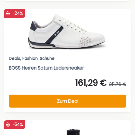
-24%
Deals
,
Fashion
,
Schuhe
BOSS Herren Saturn Ledersneaker
161,29 €
211,76 €
Zum Deal
-54%