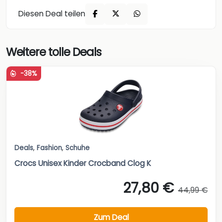
Diesen Deal teilen
Weitere tolle Deals
-38%
Deals
,
Fashion
,
Schuhe
Crocs Unisex Kinder Crocband Clog K
27,80 €
44,99 €
Zum Deal