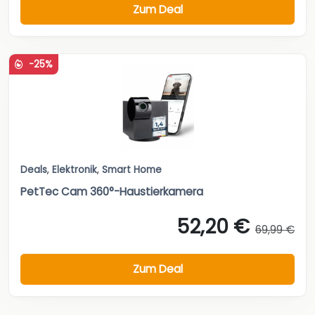
Zum Deal
-25%
Deals
,
Elektronik
,
Smart Home
PetTec Cam 360°-Haustierkamera
52,20 €
69,99 €
Zum Deal