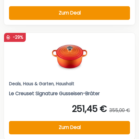
Zum Deal
-29%
Deals
,
Haus & Garten
,
Haushalt
Le Creuset Signature Gusseisen-Bräter
251,45 €
355,00 €
Zum Deal