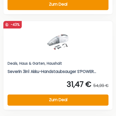
Zum Deal
-43%
Deals
,
Haus & Garten
,
Haushalt
Severin 3in1 Akku-Handstaubsauger S’POWER...
31,47 €
54,99 €
Zum Deal