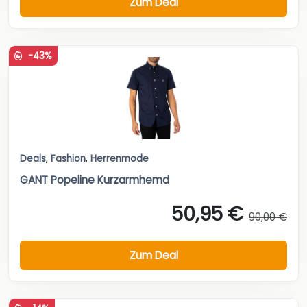
Zum Deal
-43%
Deals
,
Fashion
,
Herrenmode
GANT Popeline Kurzarmhemd
50,95 €
90,00 €
Zum Deal