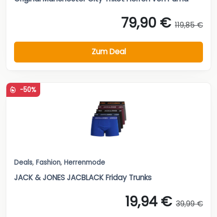
79,90 €
119,85 €
Zum Deal
-50%
Deals
,
Fashion
,
Herrenmode
JACK & JONES JACBLACK Friday Trunks
19,94 €
39,99 €