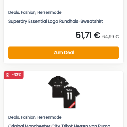
Deals
,
Fashion
,
Herrenmode
Superdry Essential Logo Rundhals-Sweatshirt
51,71 €
64,99 €
Zum Deal
-33%
Deals
,
Fashion
,
Herrenmode
Original Manchester City Trikot Herren von Puma