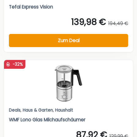
Tefal Express Vision
139,98 €
194,49 €
Zum Deal
-32%
Deals
,
Haus & Garten
,
Haushalt
WMF Lono Glas Milchaufschäumer
87,92 €
129,99 €