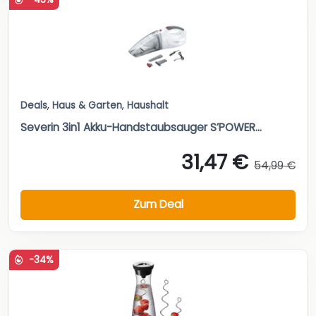
Deals
,
Haus & Garten
,
Haushalt
Severin 3in1 Akku-Handstaubsauger S’POWER...
31,47 €
54,99 €
Zum Deal
-34%