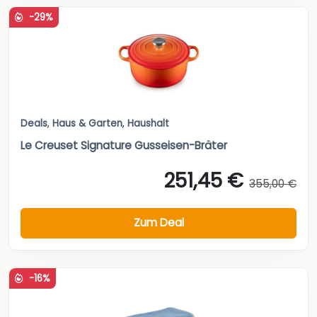
-29%
Deals
,
Haus & Garten
,
Haushalt
Le Creuset Signature Gusseisen-Bräter
251,45 €
355,00 €
Zum Deal
-16%