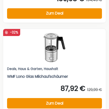
Zum Deal
-32%
Deals
,
Haus & Garten
,
Haushalt
WMF Lono Glas Milchaufschäumer
87,92 €
129,99 €
Zum Deal