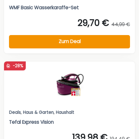
WMF Basic Wasserkaraffe-Set
29,70 €
44,99 €
Zum Deal
-28%
Deals
,
Haus & Garten
,
Haushalt
Tefal Express Vision
139,98 €
194,49 €