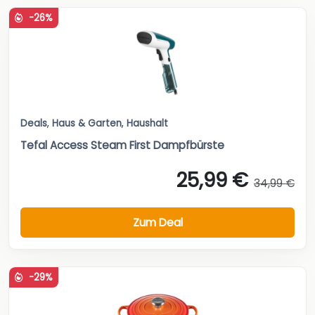
-26%
Deals
,
Haus & Garten
,
Haushalt
Tefal Access Steam First Dampfbürste
25,99 €
34,99 €
Zum Deal
-29%