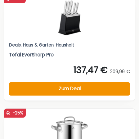
Deals
,
Haus & Garten
,
Haushalt
Tefal EverSharp Pro
137,47 €
209,99 €
Zum Deal
-25%