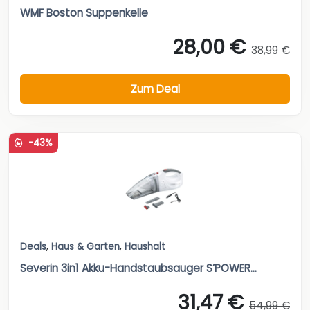
WMF Boston Suppenkelle
28,00 €
38,99 €
Zum Deal
-43%
Deals
,
Haus & Garten
,
Haushalt
Severin 3in1 Akku-Handstaubsauger S’POWER...
31,47 €
54,99 €