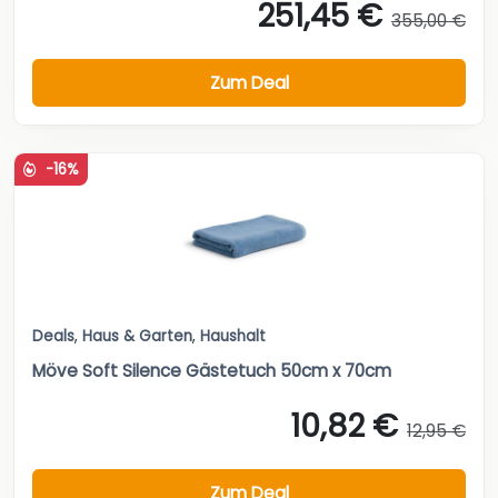
251,45 €
355,00 €
Zum Deal
-16%
Deals
,
Haus & Garten
,
Haushalt
Möve Soft Silence Gästetuch 50cm x 70cm
10,82 €
12,95 €
Zum Deal