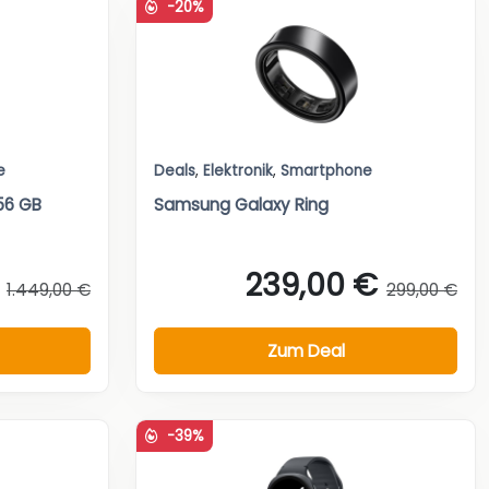
-20%
e
Deals
,
Elektronik
,
Smartphone
56 GB
Samsung Galaxy Ring
239,00 €
1.449,00 €
299,00 €
Zum Deal
-39%