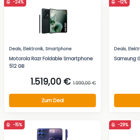
-24%
-12%
Deals
,
Elektronik
,
Smartphone
Deals
,
Elekt
Motorola Razr Foldable Smartphone
Samsung G
512 GB
1.519,00 €
1.999,00 €
Zum Deal
-15%
-29%