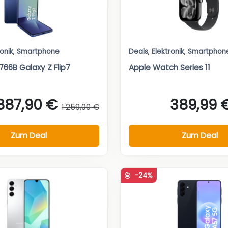
ronik
,
Smartphone
Deals
,
Elektronik
,
Smartphon
66B Galaxy Z Flip7
Apple Watch Series 11
887,90 €
389,99 
1.259,00 €
Zum Deal
Zum Deal
-24%