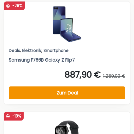
-29%
Deals
,
Elektronik
,
Smartphone
Samsung F766B Galaxy Z Flip7
887,90 €
1.259,00 €
Zum Deal
-19%