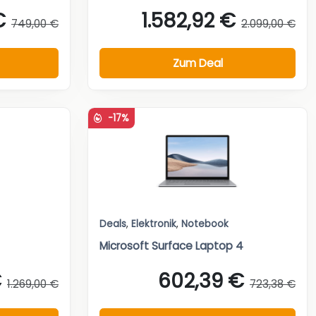
€
1.582,92 €
749,00 €
2.099,00 €
Zum Deal
-17%
Deals
,
Elektronik
,
Notebook
Microsoft Surface Laptop 4
€
602,39 €
1.269,00 €
723,38 €