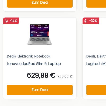
Zum Deal
-14%
-32%
Deals
,
Elektronik
,
Notebook
Deals
,
Elekt
Lenovo IdeaPad Slim 5i Laptop
Logitech MX
629,99 €
729,00 €
Zum Deal