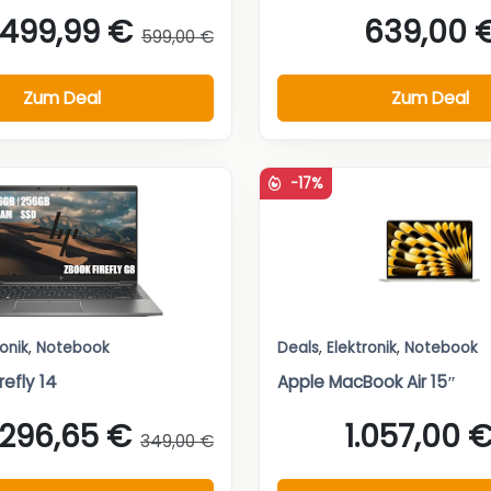
499,99 €
639,00 
599,00 €
Zum Deal
Zum Deal
-17%
ronik
,
Notebook
Deals
,
Elektronik
,
Notebook
refly 14
Apple MacBook Air 15″
296,65 €
1.057,00 
349,00 €