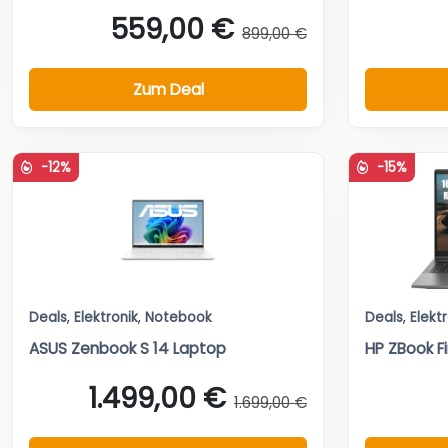
559,00 €
899,00 €
Zum Deal
-12%
-15%
Deals
,
Elektronik
,
Notebook
Deals
,
Elekt
ASUS Zenbook S 14 Laptop
HP ZBook Fi
1.499,00 €
1.699,00 €