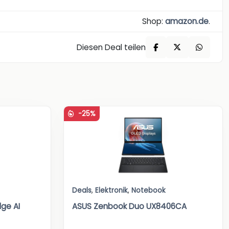
Shop:
amazon.de
.
Diesen Deal teilen
-25%
Deals
,
Elektronik
,
Notebook
ge AI
ASUS Zenbook Duo UX8406CA