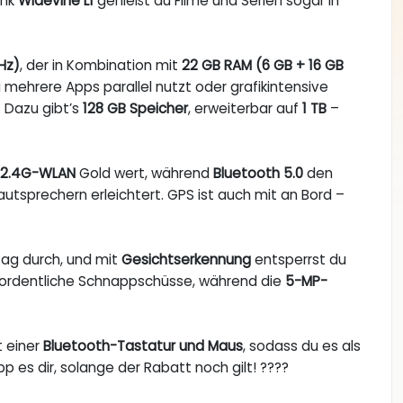
ank
Widevine L1
genießt du Filme und Serien sogar in
Hz)
, der in Kombination mit
22 GB RAM (6 GB + 16 GB
u mehrere Apps parallel nutzt oder grafikintensive
. Dazu gibt’s
128 GB Speicher
, erweiterbar auf
1 TB
–
 2.4G-WLAN
Gold wert, während
Bluetooth 5.0
den
utsprechern erleichtert. GPS ist auch mit an Bord –
Tag durch, und mit
Gesichtserkennung
entsperrst du
 ordentliche Schnappschüsse, während die
5-MP-
 einer
Bluetooth-Tastatur und Maus
, sodass du es als
 es dir, solange der Rabatt noch gilt! ????