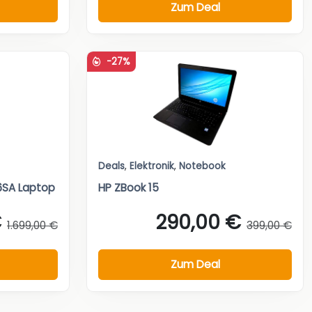
Zum Deal
-27%
Deals
,
Elektronik
,
Notebook
6SA Laptop
HP ZBook 15
€
290,00 €
1.699,00 €
399,00 €
Zum Deal