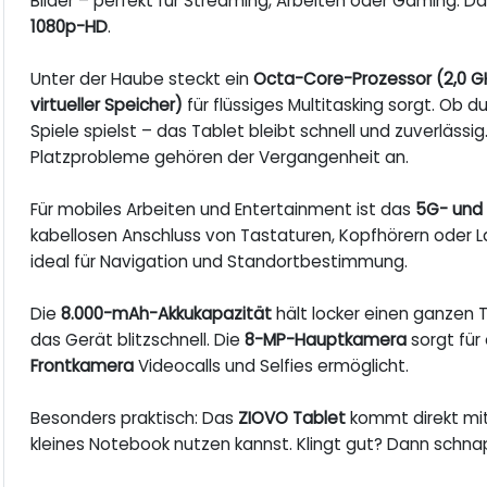
Bilder – perfekt für Streaming, Arbeiten oder Gaming. D
1080p-HD
.
Unter der Haube steckt ein
Octa-Core-Prozessor (2,0 G
virtueller Speicher)
für flüssiges Multitasking sorgt. Ob d
Spiele spielst – das Tablet bleibt schnell und zuverlässig
Platzprobleme gehören der Vergangenheit an.
Für mobiles Arbeiten und Entertainment ist das
5G- und
kabellosen Anschluss von Tastaturen, Kopfhörern oder La
ideal für Navigation und Standortbestimmung.
Die
8.000-mAh-Akkukapazität
hält locker einen ganzen 
das Gerät blitzschnell. Die
8-MP-Hauptkamera
sorgt für
Frontkamera
Videocalls und Selfies ermöglicht.
Besonders praktisch: Das
ZIOVO Tablet
kommt direkt mit
kleines Notebook nutzen kannst. Klingt gut? Dann schnapp