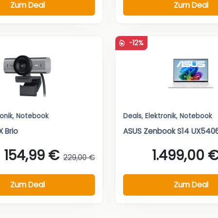
Zum Deal
Zum Deal
-12%
ronik
,
Notebook
Deals
,
Elektronik
,
Notebook
 Brio
ASUS Zenbook S14 UX540
154,99 €
1.499,00 
229,00 €
Zum Deal
Zum Deal