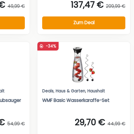
 €
137,47 €
49,99 €
209,99 €
Zum Deal
-34%
alt
Deals
,
Haus & Garten
,
Haushalt
aubsauger
WMF Basic Wasserkaraffe-Set
 €
29,70 €
54,99 €
44,99 €