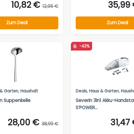
10,82 €
35,99
12,95 €
Zum Deal
Zum Deal
-43%
 & Garten
,
Haushalt
Deals
,
Haus & Garten
,
Haush
n Suppenkelle
Severin 3in1 Akku-Handst
S’POWER...
28,00 €
31,47
38,99 €