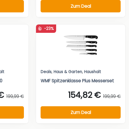
Zum Deal
-23%
alt
Deals
,
Haus & Garten
,
Haushalt
0
WMF Spitzenklasse Plus Messerset
€
154,82 €
199,99 €
199,99 €
Zum Deal