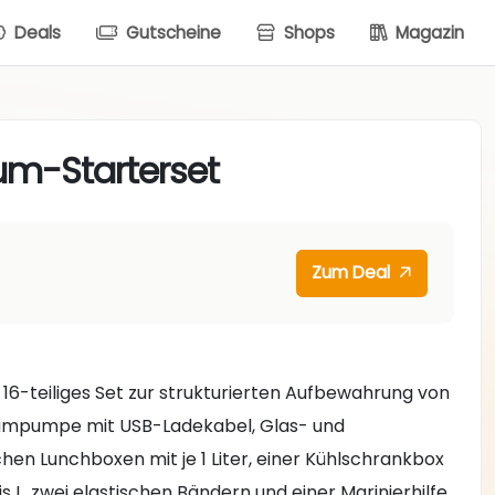
Deals
Gutscheine
Shops
Magazin
um-Starterset
Zum Deal
n 16-teiliges Set zur strukturierten Aufbewahrung von
kuumpumpe mit USB-Ladekabel, Glas- und
chen Lunchboxen mit je 1 Liter, einer Kühlschrankbox
 L, zwei elastischen Bändern und einer Marinierhilfe.