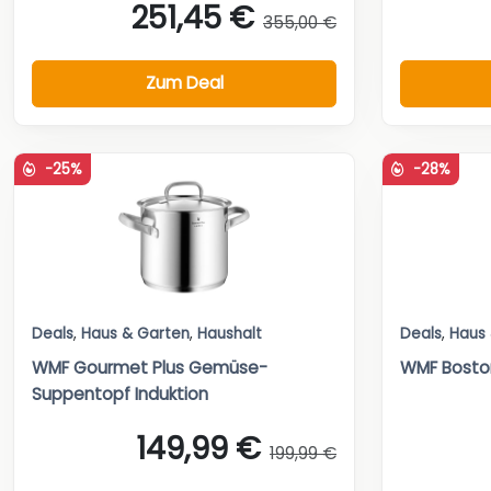
251,45 €
355,00 €
Zum Deal
-25%
-28%
Deals
,
Haus & Garten
,
Haushalt
Deals
,
Haus
WMF Gourmet Plus Gemüse-
WMF Bosto
Suppentopf Induktion
149,99 €
199,99 €