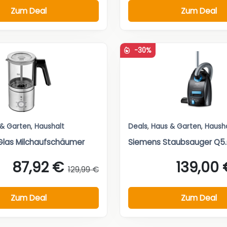
Zum Deal
Zum Deal
-30%
 & Garten
,
Haushalt
Deals
,
Haus & Garten
,
Haush
Glas Milchaufschäumer
Siemens Staubsauger Q5.
87,92 €
139,00 
129,99 €
Zum Deal
Zum Deal