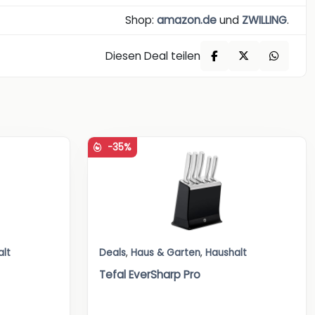
Shop:
amazon.de
und
ZWILLING
.
Diesen Deal teilen
-35%
alt
Deals
,
Haus & Garten
,
Haushalt
Tefal EverSharp Pro