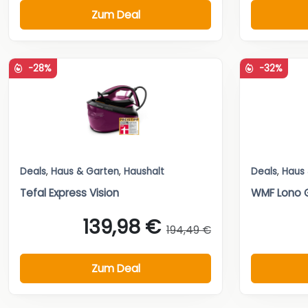
Zum Deal
-28%
-32%
Deals
,
Haus & Garten
,
Haushalt
Deals
,
Haus
Tefal Express Vision
WMF Lono 
139,98 €
194,49 €
Zum Deal