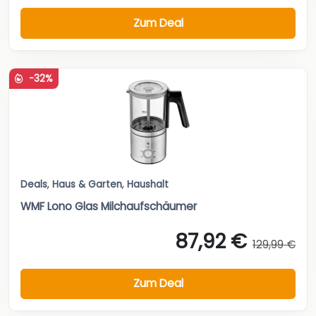
Zum Deal
-32%
Deals
,
Haus & Garten
,
Haushalt
WMF Lono Glas Milchaufschäumer
87,92 €
129,99 €
Zum Deal