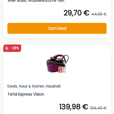
WMF Basic Wasserkaraffe-Set
29,70 €
44,99 €
Zum Deal
-28%
Deals
,
Haus & Garten
,
Haushalt
Tefal Express Vision
139,98 €
194,49 €