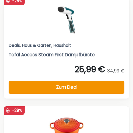
-26%
Deals
,
Haus & Garten
,
Haushalt
Tefal Access Steam First Dampfbürste
25,99 €
34,99 €
Zum Deal
-29%