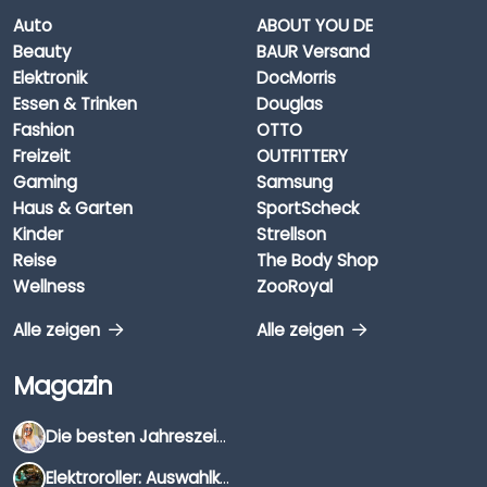
Auto
ABOUT YOU DE
Beauty
BAUR Versand
Elektronik
DocMorris
Essen & Trinken
Douglas
Fashion
OTTO
Freizeit
OUTFITTERY
Gaming
Samsung
Haus & Garten
SportScheck
Kinder
Strellson
Reise
The Body Shop
Wellness
ZooRoyal
Alle zeigen
Alle zeigen
Magazin
Die besten Jahreszeiten für Schnäppchenjäger
Elektroroller: Auswahlkriterien, Unterschiede & Tipps