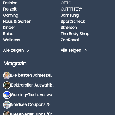
Fashion
OTTO
Freizeit
OUTFITTERY
Gaming
Samsung
Haus & Garten
SportScheck
Kinder
Strellson
Reise
The Body Shop
Wellness
ZooRoyal
Alle zeigen
Alle zeigen
Magazin
Die besten Jahreszeiten für Schnäppchenjäger
Elektroroller: Auswahlkriterien, Unterschiede & Tipps
Gaming-Tisch: Auswahlkriterien, Unterschiede & Tipps
Nordsee Coupons & Gutscheine 2026
Fliesenleger: Tipps für die Auswahl