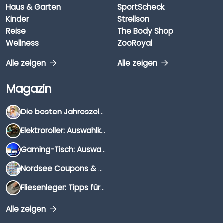
Haus & Garten
SportScheck
Kinder
Strellson
Reise
The Body Shop
Wellness
ZooRoyal
Alle zeigen
Alle zeigen
Magazin
Die besten Jahreszeiten für Schnäppchenjäger
Elektroroller: Auswahlkriterien, Unterschiede & Tipps
Gaming-Tisch: Auswahlkriterien, Unterschiede & Tipps
Nordsee Coupons & Gutscheine 2026
Fliesenleger: Tipps für die Auswahl
Alle zeigen