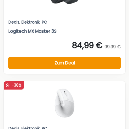
Deals
,
Elektronik
,
PC
Logitech MX Master 3S
84,99 €
99,99 €
Zum Deal
-38%
Deals
,
Elektronik
,
PC