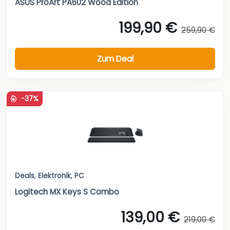
ASUS ProArt PA602 Wood Edition
199,90 €
259,90 €
Zum Deal
-37%
Deals
,
Elektronik
,
PC
Logitech MX Keys S Combo
139,00 €
219,00 €